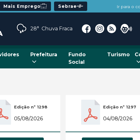
Mais Emprego
Sebrae
Ir para o 
28°
Chuva Fraca
vidores
Prefeitura
Fundo
Turismo
C
Social
Edição nº 1298
Edição nº 1297
05/08/2026
04/08/2026