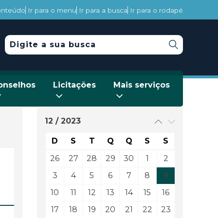
conteúdo
Ir para o menu
Ir para a busca
Ir para o rodapé
onselhos
Licitações
Mais serviços
12 / 2023
D
S
T
Q
Q
S
S
26
27
28
29
30
1
2
3
4
5
6
7
8
9
10
11
12
13
14
15
16
17
18
19
20
21
22
23