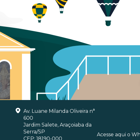
Av. Luane Milanda Oliveira n°
600
Jardim Salete, Araçoiaba da
Serra/SP
Acesse aqui o W
CEP: 18190-000