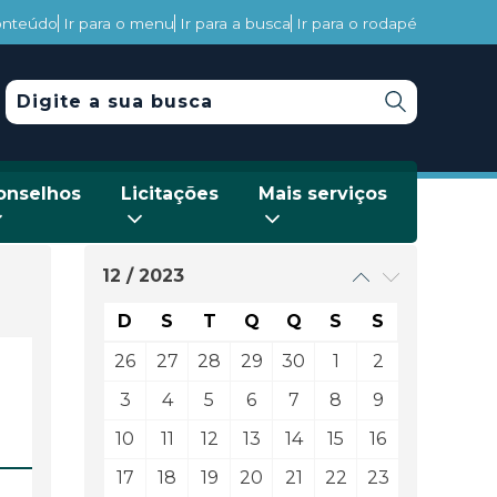
conteúdo
Ir para o menu
Ir para a busca
Ir para o rodapé
onselhos
Licitações
Mais serviços
12 / 2023
D
S
T
Q
Q
S
S
26
27
28
29
30
1
2
3
4
5
6
7
8
9
10
11
12
13
14
15
16
17
18
19
20
21
22
23