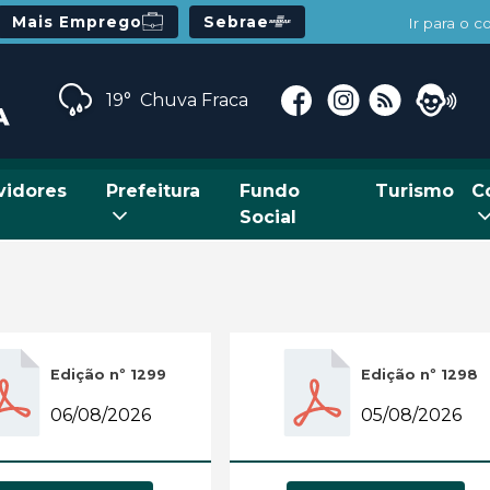
Mais Emprego
Sebrae
Ir para o 
19°
Chuva Fraca
vidores
Prefeitura
Fundo
Turismo
C
Social
Edição nº 1299
Edição nº 1298
06/08/2026
05/08/2026