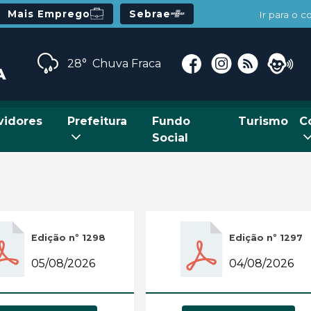
Mais Emprego
Sebrae
Ir para o 
28°
Chuva Fraca
vidores
Prefeitura
Fundo
Turismo
C
Social
Edição nº 1298
Edição nº 1297
05/08/2026
04/08/2026