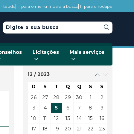
conteúdo
Ir para o menu
Ir para a busca
Ir para o rodapé
onselhos
Licitações
Mais serviços
12 / 2023
D
S
T
Q
Q
S
S
26
27
28
29
30
1
2
3
4
5
6
7
8
9
10
11
12
13
14
15
16
17
18
19
20
21
22
23