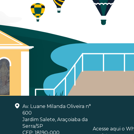
Av. Luane Milanda Oliveira n°
600
Jardim Salete, Araçoiaba da
Serra/SP
Acesse aqui o W
CEP: 18190-000