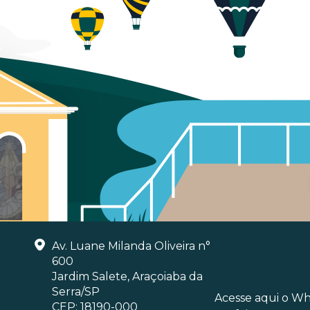
Av. Luane Milanda Oliveira n°
600
Jardim Salete, Araçoiaba da
Serra/SP
Acesse aqui o W
CEP: 18190-000