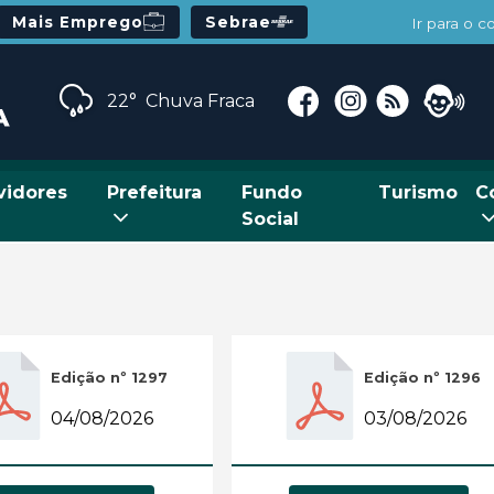
Mais Emprego
Sebrae
Ir para o 
22°
Chuva Fraca
vidores
Prefeitura
Fundo
Turismo
C
Social
Edição nº 1297
Edição nº 1296
04/08/2026
03/08/2026