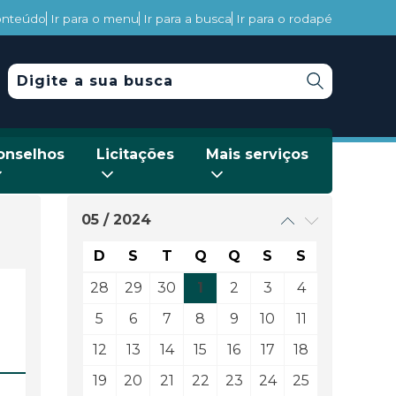
conteúdo
Ir para o menu
Ir para a busca
Ir para o rodapé
onselhos
Licitações
Mais serviços
05 / 2024
D
S
T
Q
Q
S
S
28
29
30
1
2
3
4
5
6
7
8
9
10
11
12
13
14
15
16
17
18
19
20
21
22
23
24
25