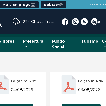
Mais Emprego
Sebrae
Ir para o 
22°
Chuva Fraca
vidores
Prefeitura
Fundo
Turismo
C
Social
Edição nº 1297
Edição nº 1296
04/08/2026
03/08/2026