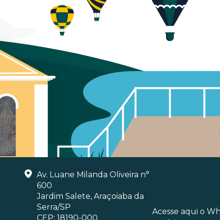
Av. Luane Milanda Oliveira n°
600
Jardim Salete, Araçoiaba da
Serra/SP
Acesse aqui o W
CEP: 18190-000