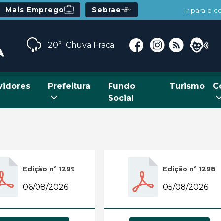
Mais Emprego
Sebrae
Ir para o 
20°
Chuva Fraca
vidores
Prefeitura
Fundo
Turismo
C
Social
Edição nº 1299
Edição nº 1298
06/08/2026
05/08/2026