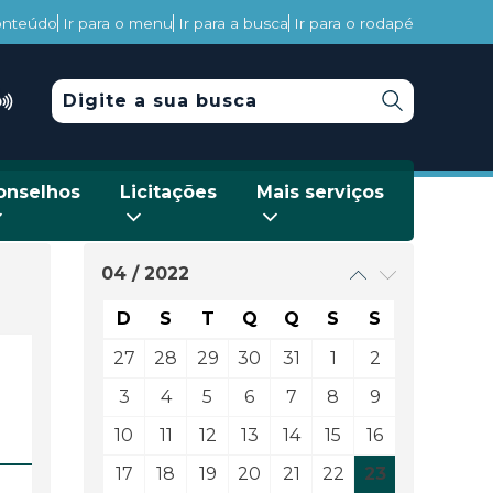
conteúdo
Ir para o menu
Ir para a busca
Ir para o rodapé
onselhos
Licitações
Mais serviços
04 / 2022
D
S
T
Q
Q
S
S
27
28
29
30
31
1
2
3
4
5
6
7
8
9
10
11
12
13
14
15
16
17
18
19
20
21
22
23