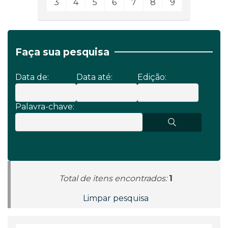
3
4
5
6
7
8
9
Faça sua pesquisa
Data de:
Data até:
Edição:
Palavra-chave:
Total de itens encontrados:
1
Limpar pesquisa