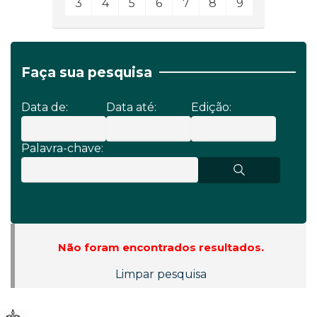
3
4
5
6
7
8
9
Faça sua pesquisa
Data de:
Data até:
Edição:
Palavra-chave:
Não foram encontrados resultados.
Limpar pesquisa