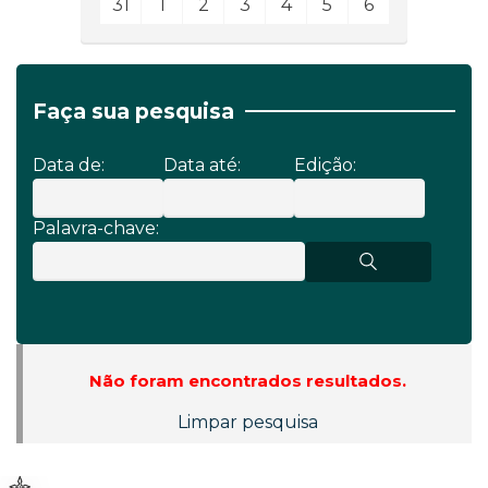
31
1
2
3
4
5
6
Faça sua pesquisa
Data de:
Data até:
Edição:
Palavra-chave:
Não foram encontrados resultados.
Limpar pesquisa