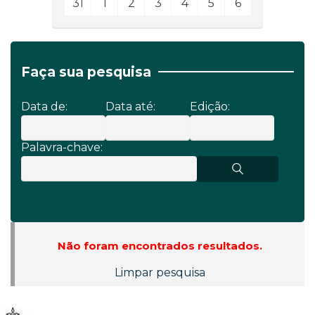
31
1
2
3
4
5
6
Faça sua pesquisa
Data de:
Data até:
Edição:
Palavra-chave:
Não foram encontrados resultados.
Limpar pesquisa