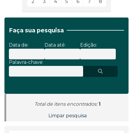
2
3
4
5
6
7
8
Faça sua pesquisa
Data de:
Data até:
Edição:
Palavra-chave:
Total de itens encontrados:
1
Limpar pesquisa