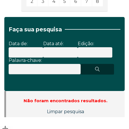
2
3
4
5
6
7
8
Faça sua pesquisa
Data de:
Data até:
Edição:
Palavra-chave:
Não foram encontrados resultados.
Limpar pesquisa