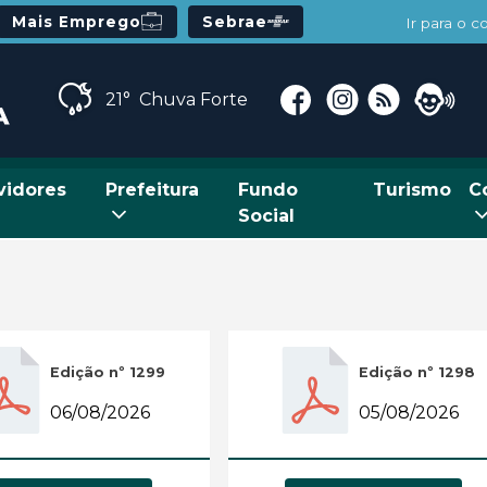
Mais Emprego
Sebrae
Ir para o 
21°
Chuva Forte
vidores
Prefeitura
Fundo
Turismo
C
Social
Edição nº 1299
Edição nº 1298
06/08/2026
05/08/2026