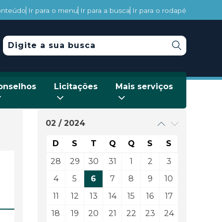
conteúdo
Ir para o menu
Ir para a busca
Ir para o rodapé
onselhos
Licitações
Mais serviços
02 / 2024
D
S
T
Q
Q
S
S
28
29
30
31
1
2
3
4
5
6
7
8
9
10
11
12
13
14
15
16
17
18
19
20
21
22
23
24