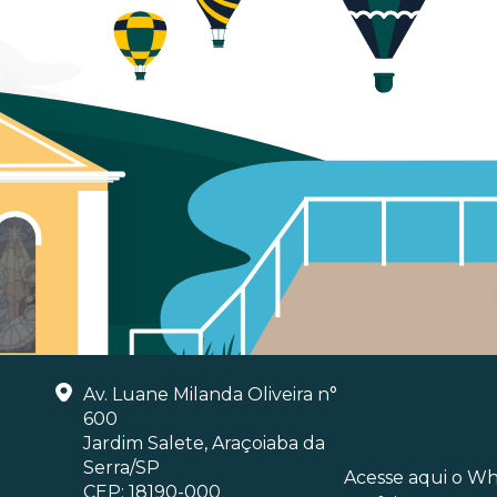
Av. Luane Milanda Oliveira n°
600
Jardim Salete, Araçoiaba da
Serra/SP
Acesse aqui o W
CEP: 18190-000