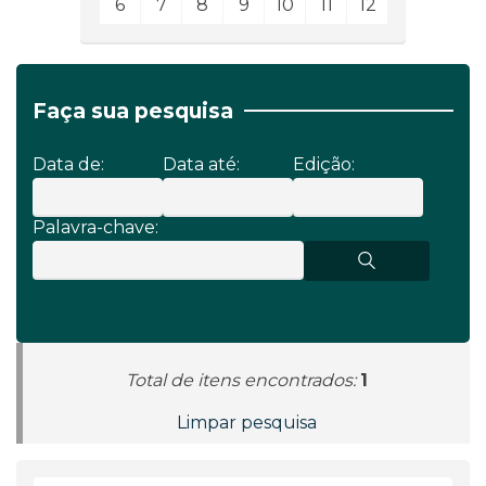
6
7
8
9
10
11
12
Faça sua pesquisa
Data de:
Data até:
Edição:
Palavra-chave:
Total de itens encontrados:
1
Limpar pesquisa