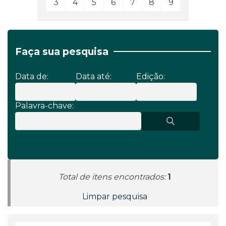
3
4
5
6
7
8
9
Faça sua pesquisa
Data de:
Data até:
Edição:
Palavra-chave:
Total de itens encontrados:
1
Limpar pesquisa