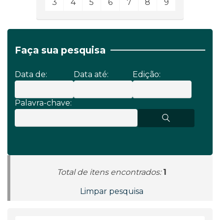
3
4
5
6
7
8
9
Faça sua pesquisa
Data de:
Data até:
Edição:
Palavra-chave:
Total de itens encontrados:
1
Limpar pesquisa