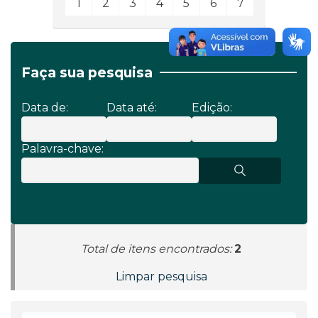
1
2
3
4
5
6
7
Faça sua pesquisa
Data de:
Data até:
Edição:
Palavra-chave:
Total de itens encontrados:
2
Limpar pesquisa