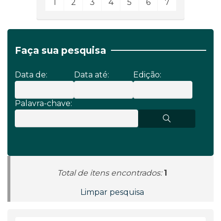
1
2
3
4
5
6
7
Faça sua pesquisa
Data de:
Data até:
Edição:
Palavra-chave:
Total de itens encontrados:
1
Limpar pesquisa