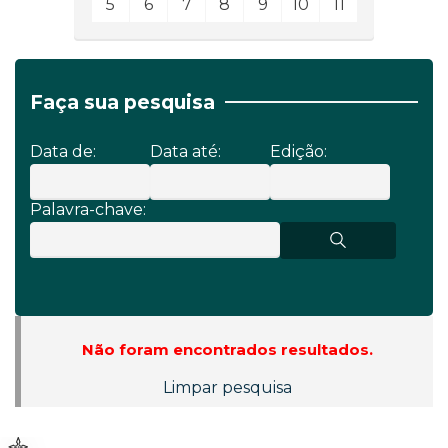
5
6
7
8
9
10
11
Faça sua pesquisa
Data de:
Data até:
Edição:
Palavra-chave:
Não foram encontrados resultados.
Limpar pesquisa