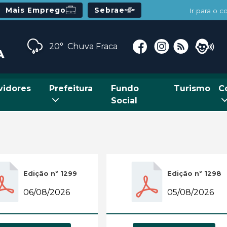
Mais Emprego
Sebrae
Ir para o 
20°
Chuva Fraca
vidores
Prefeitura
Fundo
Turismo
C
Social
Edição nº 1299
Edição nº 1298
06/08/2026
05/08/2026