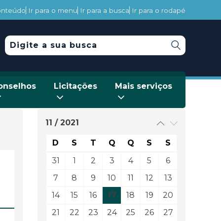
conteúdo
Ir para o menu
Ir para a busca
Ir para o rodapé
onselhos
Licitações
Mais serviços
11 / 2021
D
S
T
Q
Q
S
S
31
1
2
3
4
5
6
7
8
9
10
11
12
13
14
15
16
17
18
19
20
21
22
23
24
25
26
27