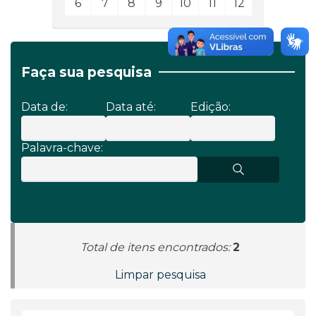
6
7
8
9
10
11
12
Faça sua pesquisa
Data de:
Data até:
Edição:
Palavra-chave:
Total de itens encontrados:
2
Limpar pesquisa