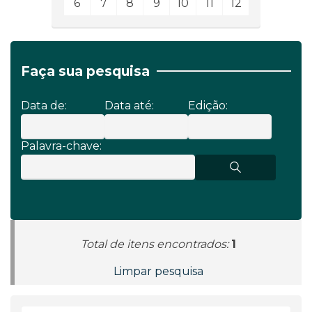
6
7
8
9
10
11
12
Faça sua pesquisa
Data de:
Data até:
Edição:
Palavra-chave:
Total de itens encontrados:
1
Limpar pesquisa