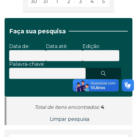
30
31
1
2
3
4
5
Faça sua pesquisa
Data de:
Data até:
Edição:
Palavra-chave:
Total de itens encontrados:
4
Limpar pesquisa