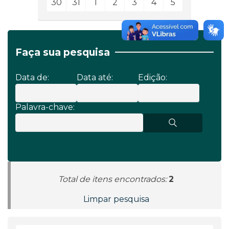
30
31
1
2
3
4
5
Faça sua pesquisa
Data de:
Data até:
Edição:
Palavra-chave:
Total de itens encontrados:
2
Limpar pesquisa