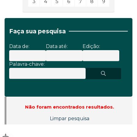
3
4
5
6
7
8
9
Faça sua pesquisa
Data de:
Data até:
Edição:
Palavra-chave:
Não foram encontrados resultados.
Limpar pesquisa