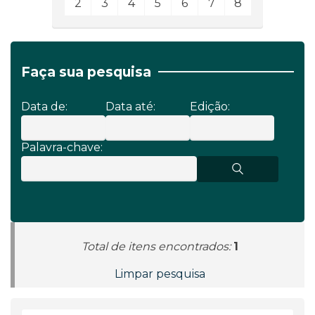
2
3
4
5
6
7
8
Faça sua pesquisa
Data de:
Data até:
Edição:
Palavra-chave:
Total de itens encontrados:
1
Limpar pesquisa