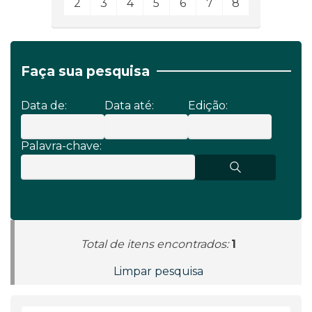
2
3
4
5
6
7
8
Faça sua pesquisa
Data de:
Data até:
Edição:
Palavra-chave:
Total de itens encontrados:
1
Limpar pesquisa