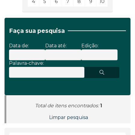
4
5
6
7
8
9
10
Faça sua pesquisa
Data de:
Data até:
Edição:
Palavra-chave:
Total de itens encontrados:
1
Limpar pesquisa