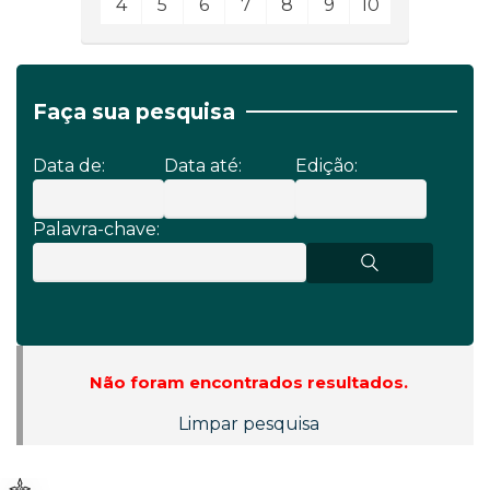
4
5
6
7
8
9
10
Faça sua pesquisa
Data de:
Data até:
Edição:
Palavra-chave:
Não foram encontrados resultados.
Limpar pesquisa