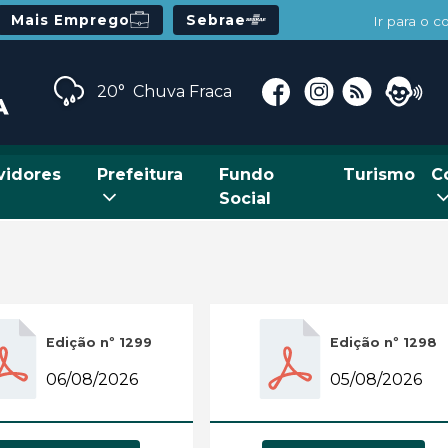
Mais Emprego
Sebrae
Ir para o 
20°
Chuva Fraca
vidores
Prefeitura
Fundo
Turismo
C
Social
Edição nº 1299
Edição nº 1298
06/08/2026
05/08/2026