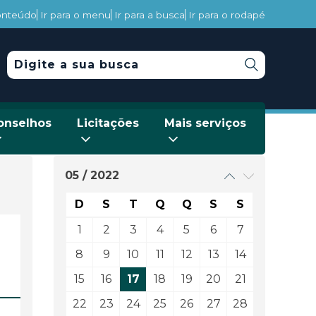
conteúdo
Ir para o menu
Ir para a busca
Ir para o rodapé
onselhos
Licitações
Mais serviços
05 / 2022
D
S
T
Q
Q
S
S
1
2
3
4
5
6
7
8
9
10
11
12
13
14
15
16
17
18
19
20
21
22
23
24
25
26
27
28