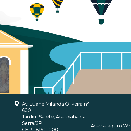
Av. Luane Milanda Oliveira n°
600
Jardim Salete, Araçoiaba da
Serra/SP
Acesse aqui o W
CEP: 18190-000