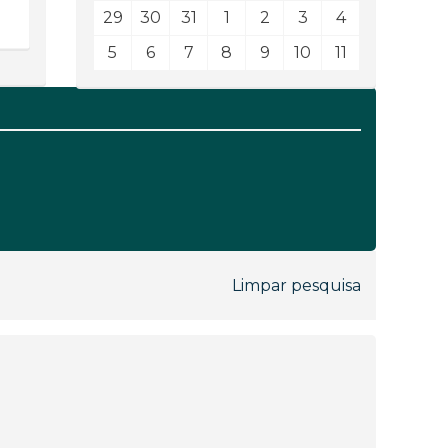
29
30
31
1
2
3
4
5
6
7
8
9
10
11
Limpar pesquisa