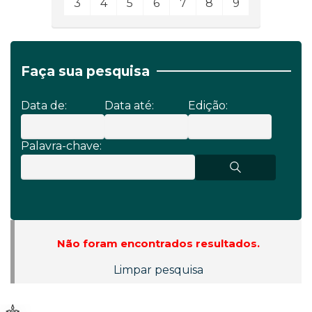
3
4
5
6
7
8
9
Faça sua pesquisa
Data de:
Data até:
Edição:
Palavra-chave:
Não foram encontrados resultados.
Limpar pesquisa