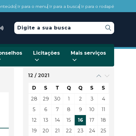
conteúdo
Ir para o menu
Ir para a busca
Ir para o rodapé
onselhos
Licitações
Mais serviços
12 / 2021
D
S
T
Q
Q
S
S
28
29
30
1
2
3
4
5
6
7
8
9
10
11
12
13
14
15
16
17
18
19
20
21
22
23
24
25