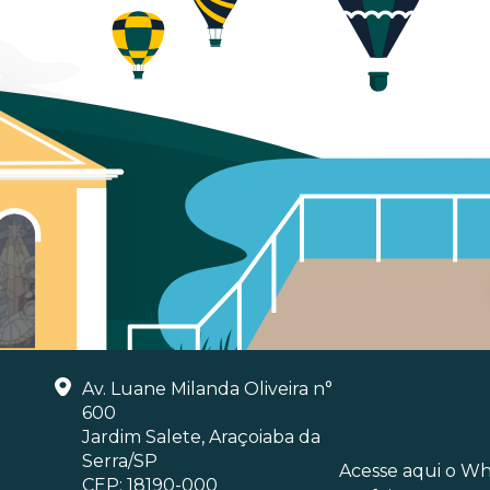
Av. Luane Milanda Oliveira n°
600
Jardim Salete, Araçoiaba da
Serra/SP
Acesse aqui o W
CEP: 18190-000