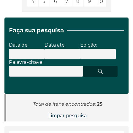
4
5
6
7
8
9
10
Faça sua pesquisa
Data de:
Data até:
Edição:
Palavra-chave:
Total de itens encontrados:
25
Limpar pesquisa