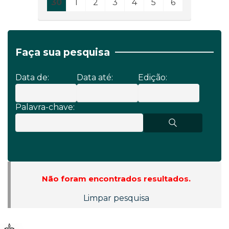
30
1
2
3
4
5
6
Faça sua pesquisa
Data de:
Data até:
Edição:
Palavra-chave:
Não foram encontrados resultados.
Limpar pesquisa