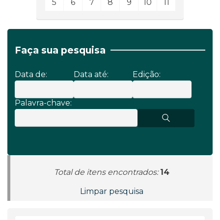
5
6
7
8
9
10
11
Faça sua pesquisa
Data de:
Data até:
Edição:
Palavra-chave:
Total de itens encontrados:
14
Limpar pesquisa