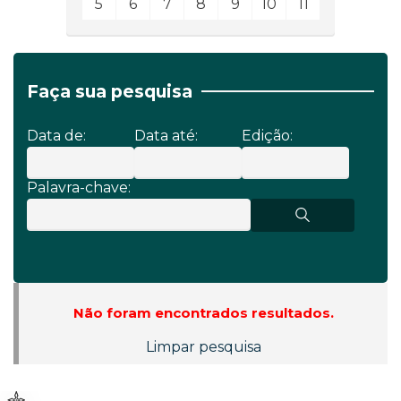
5
6
7
8
9
10
11
Faça sua pesquisa
Data de:
Data até:
Edição:
Palavra-chave:
Não foram encontrados resultados.
Limpar pesquisa