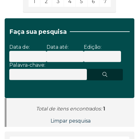
1
2
3
4
5
6
7
Faça sua pesquisa
Data de:
Data até:
Edição:
Palavra-chave:
Total de itens encontrados:
1
Limpar pesquisa