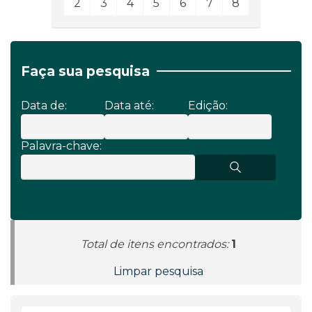
2
3
4
5
6
7
8
Faça sua pesquisa
Data de:
Data até:
Edição:
Palavra-chave:
Total de itens encontrados:
1
Limpar pesquisa