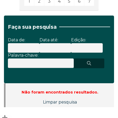
1
2
3
4
5
6
7
Faça sua pesquisa
Data de:
Data até:
Edição:
Palavra-chave:
Não foram encontrados resultados.
Limpar pesquisa