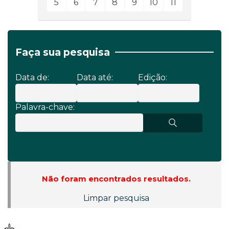
5
6
7
8
9
10
11
Faça sua pesquisa
Data de:
Data até:
Edição:
Palavra-chave:
Não foram encontrados resultados.
Limpar pesquisa