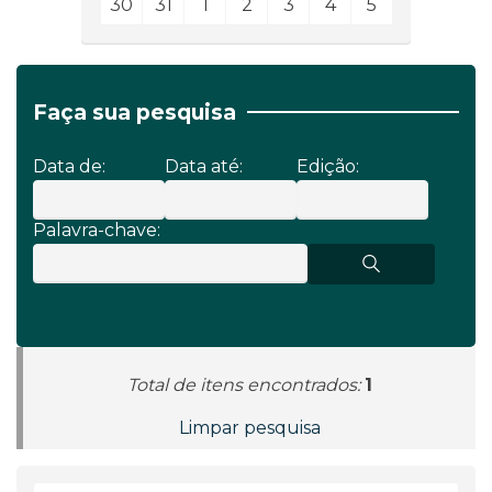
30
31
1
2
3
4
5
Faça sua pesquisa
Data de:
Data até:
Edição:
Palavra-chave:
Total de itens encontrados:
1
Limpar pesquisa