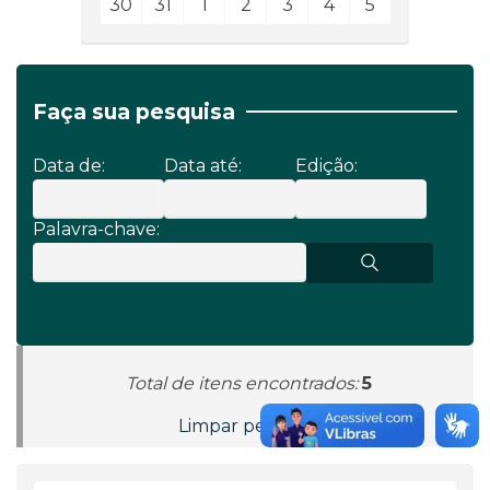
30
31
1
2
3
4
5
Faça sua pesquisa
Data de:
Data até:
Edição:
Palavra-chave:
Total de itens encontrados:
5
Limpar pesquisa