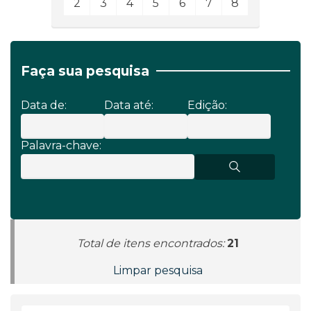
2
3
4
5
6
7
8
Faça sua pesquisa
Data de:
Data até:
Edição:
Palavra-chave:
Total de itens encontrados:
21
Limpar pesquisa