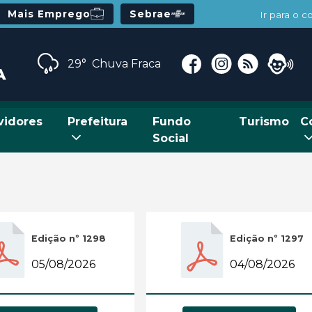
Mais Emprego
Sebrae
Ir para o 
29°
Chuva Fraca
vidores
Prefeitura
Fundo
Turismo
C
Social
Edição nº 1298
Edição nº 1297
05/08/2026
04/08/2026