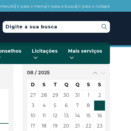
conteúdo
Ir para o menu
Ir para a busca
Ir para o rodapé
onselhos
Licitações
Mais serviços
08 / 2025
D
S
T
Q
Q
S
S
27
28
29
30
31
1
2
3
4
5
6
7
8
9
10
11
12
13
14
15
16
17
18
19
20
21
22
23