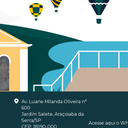
Av. Luane Milanda Oliveira n°
600
Jardim Salete, Araçoiaba da
Serra/SP
Acesse aqui o W
CEP: 18190-000