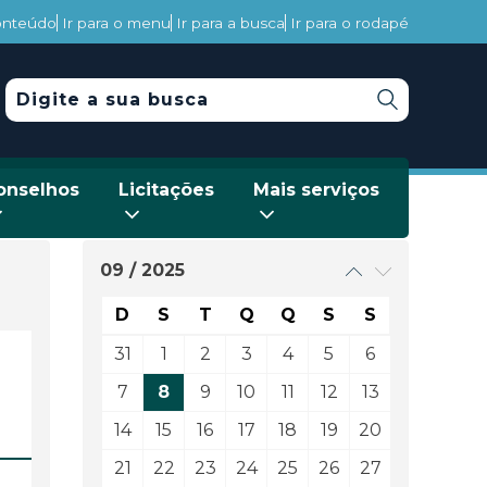
conteúdo
Ir para o menu
Ir para a busca
Ir para o rodapé
onselhos
Licitações
Mais serviços
09 / 2025
D
S
T
Q
Q
S
S
31
1
2
3
4
5
6
7
8
9
10
11
12
13
14
15
16
17
18
19
20
21
22
23
24
25
26
27