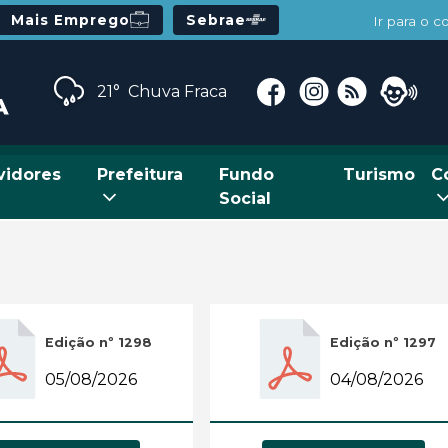
Mais Emprego
Sebrae
Ir para o 
21°
Chuva Fraca
vidores
Prefeitura
Fundo
Turismo
C
Social
Edição nº 1298
Edição nº 1297
05/08/2026
04/08/2026