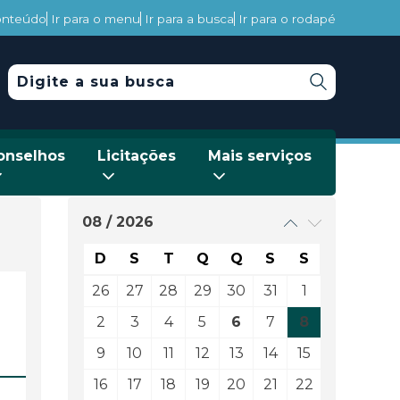
conteúdo
Ir para o menu
Ir para a busca
Ir para o rodapé
onselhos
Licitações
Mais serviços
08 / 2026
D
S
T
Q
Q
S
S
26
27
28
29
30
31
1
2
3
4
5
6
7
8
9
10
11
12
13
14
15
16
17
18
19
20
21
22