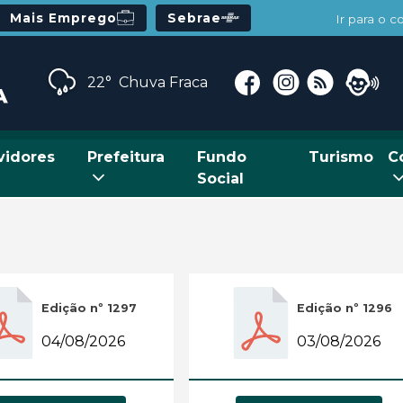
Mais Emprego
Sebrae
Ir para o 
22°
Chuva Fraca
vidores
Prefeitura
Fundo
Turismo
C
Social
Edição nº 1297
Edição nº 1296
04/08/2026
03/08/2026