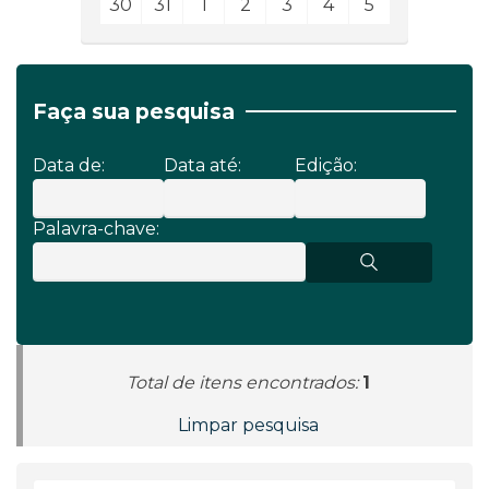
30
31
1
2
3
4
5
Faça sua pesquisa
Data de:
Data até:
Edição:
Palavra-chave:
Total de itens encontrados:
1
Limpar pesquisa