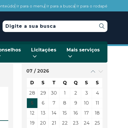
conteúdo
Ir para o menu
Ir para a busca
Ir para o rodapé
onselhos
Licitações
Mais serviços
07 / 2026
D
S
T
Q
Q
S
S
28
29
30
1
2
3
4
5
6
7
8
9
10
11
12
13
14
15
16
17
18
19
20
21
22
23
24
25