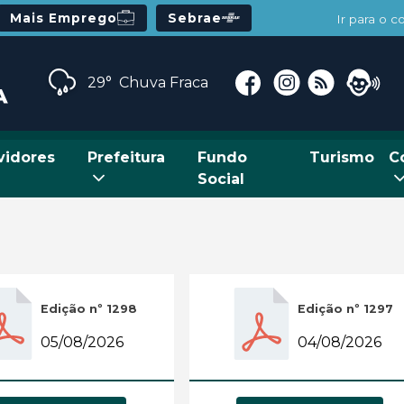
Mais Emprego
Sebrae
Ir para o 
29°
Chuva Fraca
vidores
Prefeitura
Fundo
Turismo
C
Social
Edição nº 1298
Edição nº 1297
05/08/2026
04/08/2026