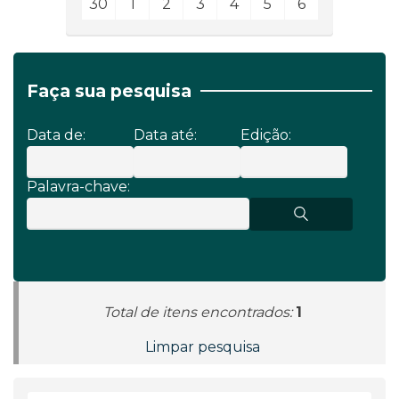
30
1
2
3
4
5
6
Faça sua pesquisa
Data de:
Data até:
Edição:
Palavra-chave:
Total de itens encontrados:
1
Limpar pesquisa